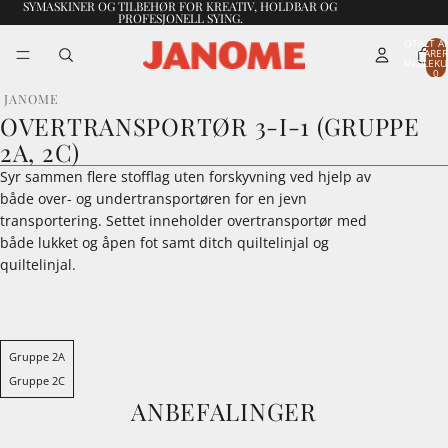
SYMASKINER OG TILBEHØR FOR KREATIV, HOLDBAR OG
PROFESJONELL SYING.
TOTALT A
VARER
HANDLEKU
0
JANOME
OVERTRANSPORTØR 3-I-1 (GRUPPE
2A, 2C)
Syr sammen flere stofflag uten forskyvning ved hjelp av
både over- og undertransportøren for en jevn
transportering. Settet inneholder overtransportør med
både lukket og åpen fot samt ditch quiltelinjal og
quiltelinjal.
Gruppe 2A
Gruppe 2C
ANBEFALINGER