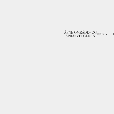
ÅPNE OMRÅDE- OG
n
NOK
SPRÅKVELGEREN