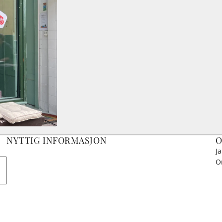
NYTTIG INFORMASJON
O
J
O