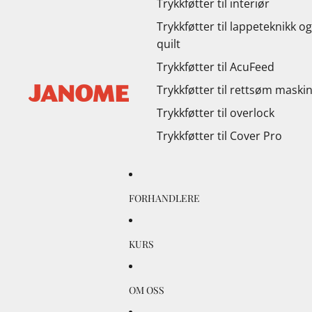
Trykkføtter til interiør
Trykkføtter til lappeteknikk og
quilt
Trykkføtter til AcuFeed
Trykkføtter til rettsøm maski
Trykkføtter til overlock
Trykkføtter til Cover Pro
FORHANDLERE
KURS
OM OSS