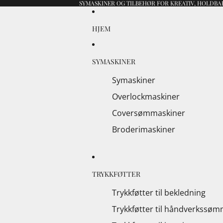
SYMASKINER OG TILBEHØR FOR KREATIV, HOLDBAR
HJEM
SYMASKINER
Symaskiner
Overlockmaskiner
Coversømmaskiner
Broderimaskiner
TRYKKFØTTER
Trykkføtter til bekledning
Trykkføtter til håndverkssø