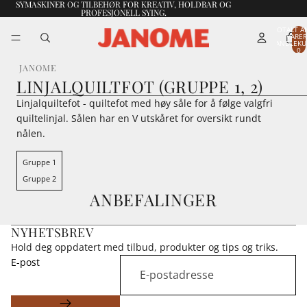
SYMASKINER OG TILBEHØR FOR KREATIV, HOLDBAR OG
PROFESJONELL SYING.
TOTALT A
VARER
HANDLEKU
0
JANOME
LINJALQUILTFOT (GRUPPE 1, 2)
Linjalquiltefot - quiltefot med høy såle for å følge valgfri
quiltelinjal. Sålen har en V utskåret for oversikt rundt
nålen.
Gruppe 1
Gruppe 2
ANBEFALINGER
NYHETSBREV
Hold deg oppdatert med tilbud, produkter og tips og triks.
E-post