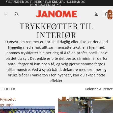
SYMASKINER OG TILBEHØR FOR KREATIV, HOLDBAR OG
PROFESJONELL SYING.
TOTALT A
VARER
HANDLEKU
0
TRYKKFØTTER TIL
INTERIØR
Uansett om rommet er i bruk til daglig eller ikke, er det alltid
hyggelig med smakfullt sammensatte tekstiler i hjemmet.
Janomes trykkføtter hjelper deg til å få en profesjonell "look"
på det du syr. Det enkle er ofte det beste, så minimer derfor
antall farger til kun noen få, og velg gjerne samme farge i
ulike mønstre. Ved å sy på bånd, dekorere med sømmer og
bruke tråder i vakre ton i ton nyanser, kan du skape flotte
effekter.
FILTER
Kolonne-rutenet
Frynsefot
Frynsefot
(gruppe
(gruppe
2)
3)