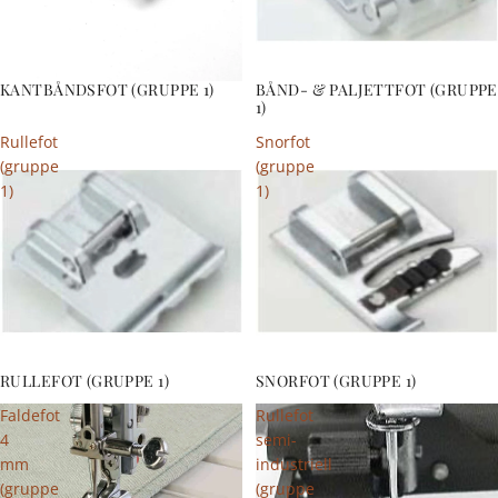
KANTBÅNDSFOT (GRUPPE 1)
BÅND- & PALJETTFOT (GRUPPE
1)
Rullefot
Snorfot
(gruppe
(gruppe
1)
1)
RULLEFOT (GRUPPE 1)
SNORFOT (GRUPPE 1)
Faldefot
Rullefot
4
semi-
mm
industriell
(gruppe
(gruppe