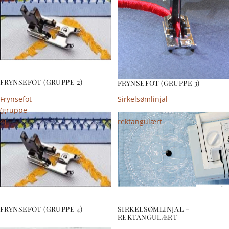
FRYNSEFOT (GRUPPE 2)
FRYNSEFOT (GRUPPE 3)
Frynsefot
Sirkelsømlinjal
(gruppe
-
4)
rektangulært
FRYNSEFOT (GRUPPE 4)
SIRKELSØMLINJAL -
REKTANGULÆRT