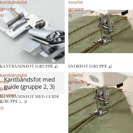
Kantbåndsfot
Snorfot
(gruppe
(gruppe
4)
4)
KANTBÅNDSFOT (GRUPPE 4)
SNORFOT (GRUPPE 4)
Kantbåndsfot
Snorfot
Kantbåndsfot med
med
(gruppe
guide (gruppe 2, 3)
guide
2,
(gruppe
3)
KANTBÅNDSFOT MED GUIDE
(GRUPPE 2, 3)
2,
3)