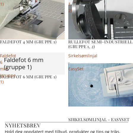
1)
1,
2)
FALDEFOT 4 MM (GRUPPE 1)
RULLEFOT SEMI-INDUSTRIELL
(GRUPPE 1, 2)
Faldefot
Sirkelsømlinjal
Faldefot 6 mm
6
-
(gruppe 1)
mm
EasySet
(gruppe
FALDEFOT 6 MM (GRUPPE 1)
1)
SIRKELSØMLINJAL - EASYSET
NYHETSBREV
Hold deg oppdatert med tilbud, produkter og tips og triks.