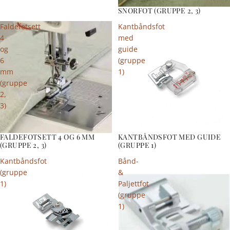
SNORFOT (GRUPPE 2, 3)
Faldefotsett
Kantbåndsfot
4
med
og
guide
6
(gruppe
mm
1)
(gruppe
2,
3)
FALDEFOTSETT 4 OG 6 MM
KANTBÅNDSFOT MED GUIDE
(GRUPPE 2, 3)
(GRUPPE 1)
Kantbåndsfot
Bånd-
(gruppe
&
1)
Paljettfot
(gruppe
1)