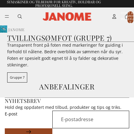
SYMASKINER OG TILBEHØR FOR KREATIV, HOLDBAR OG
PROFESJONELL SYING.
TOTALT A
VARER
HANDLEKU
0
JANOME
TVILLINGSØMFOT (GRUPPE 7)
Transparent front på foten med markeringer for guiding i
forhold til nålene. Bedre overblikk av sømmen når du syr.
Foten er spesielt godt egnet til å sy falder og dekorative
stikninger.
Gruppe 7
ANBEFALINGER
NYHETSBREV
Hold deg oppdatert med tilbud, produkter og tips og triks.
E-post