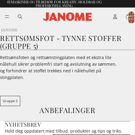
SYMASKINER OG TILBEHØR FOR KREATIV, HOLDBAR OG
PROFESJONELL SYING.
TOTALT A
VARER
HANDLEKU
0
JANOME
RETTSØMSFOT - TYNNE STOFFER
(GRUPPE 5)
Rettsømsfoten og rettsømstingplaten med et ekstra lite
nålehull sikrer problemfri start og avslutning av sømmen,
og forhindrer at stoffet trekkes ned i nålehullet på
stingplaten.
Gruppe 5
ANBEFALINGER
NYHETSBREV
Hold deg oppdatert med tilbud, produkter og tips og triks.