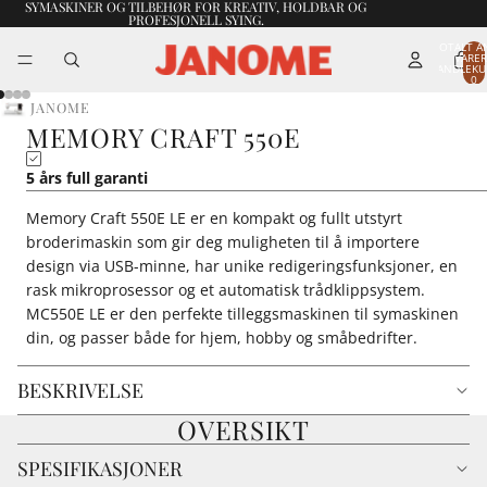
SYMASKINER OG TILBEHØR FOR KREATIV, HOLDBAR OG
PROFESJONELL SYING.
TOTALT A
VARER
HANDLEKU
0
JANOME
MEMORY CRAFT 550E
5 års full garanti
Memory Craft 550E LE er en kompakt og fullt utstyrt
broderimaskin som gir deg muligheten til å importere
design via USB-minne, har unike redigeringsfunksjoner, en
rask mikroprosessor og et automatisk trådklippsystem.
MC550E LE er den perfekte tilleggsmaskinen til symaskinen
din, og passer både for hjem, hobby og småbedrifter.
BESKRIVELSE
OVERSIKT
SPESIFIKASJONER