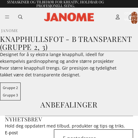
SYMASKINER OG TILBEHØR FOR KREATIV, HOLDBAR OG
PROFESJONELL SYING.
TOTALT A
VARER
HANDLEKU
0
JANOME
KNAPPHULLSFOT - B TRANSPARENT
(GRUPPE 2, 3)
Designet for å sy ekstra lange knapphull, ideell for
eksempelvis gardinoppheng og andre større prosjekter
hvor større knapphull trengs. Gir presisjon og tydelighet
takket være det transparente designet.
Gruppe 2
Gruppe 3
ANBEFALINGER
NYHETSBREV
Hold deg oppdatert med tilbud, produkter og tips og triks.
E-post