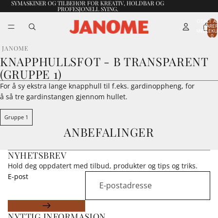
SYMASKINER OG TILBEHØR FOR KREATIV, HOLDBAR OG
PROFESJONELL SYING.
TOTALT A
VARER
HANDLEKU
0
JANOME
KNAPPHULLSFOT - B TRANSPARENT
(GRUPPE 1)
For å sy ekstra lange knapphull til f.eks. gardinoppheng, for
å så tre gardinstangen gjennom hullet.
Gruppe 1
ANBEFALINGER
NYHETSBREV
Hold deg oppdatert med tilbud, produkter og tips og triks.
E-post
NYTTIG INFORMASJON