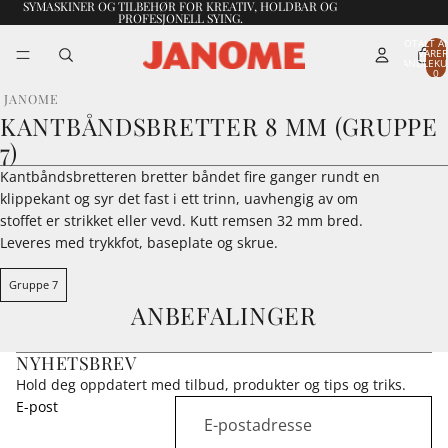
SYMASKINER OG TILBEHØR FOR KREATIV, HOLDBAR OG
PROFESJONELL SYING.
TOTALT A
VARER
HANDLEKU
0
JANOME
KANTBÅNDSBRETTER 8 MM (GRUPPE
7)
Kantbåndsbretteren bretter båndet fire ganger rundt en
klippekant og syr det fast i ett trinn, uavhengig av om
stoffet er strikket eller vevd. Kutt remsen 32 mm bred.
Leveres med trykkfot, baseplate og skrue.
Gruppe 7
ANBEFALINGER
NYHETSBREV
Hold deg oppdatert med tilbud, produkter og tips og triks.
E-post