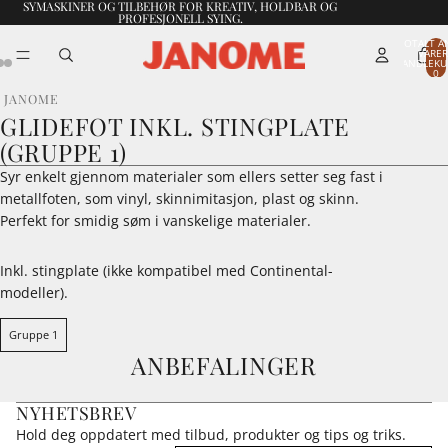
SYMASKINER OG TILBEHØR FOR KREATIV, HOLDBAR OG
PROFESJONELL SYING.
TOTALT A
VARER
HANDLEKU
0
JANOME
GLIDEFOT INKL. STINGPLATE
(GRUPPE 1)
Syr enkelt gjennom materialer som ellers setter seg fast i
metallfoten, som vinyl, skinnimitasjon, plast og skinn.
Perfekt for smidig søm i vanskelige materialer.
Inkl. stingplate (ikke kompatibel med Continental-
modeller).
Gruppe 1
ANBEFALINGER
NYHETSBREV
Hold deg oppdatert med tilbud, produkter og tips og triks.