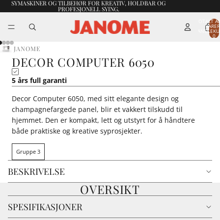
SYMASKINER OG TILBEHØR FOR KREATIV, HOLDBAR OG
PROFESJONELL SYING.
TOTALT A
VARER
HANDLEKU
0
JANOME
DECOR COMPUTER 6050
5 års full garanti
Decor Computer 6050, med sitt elegante design og
champagnefargede panel, blir et vakkert tilskudd til
hjemmet. Den er kompakt, lett og utstyrt for å håndtere
både praktiske og kreative syprosjekter.
Gruppe 3
BESKRIVELSE
OVERSIKT
SPESIFIKASJONER