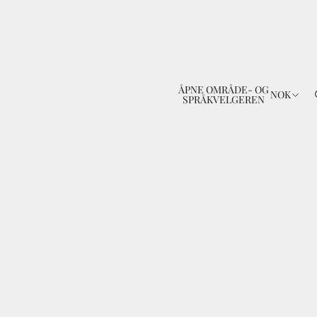
ÅPNE OMRÅDE- OG
n
NOK
SPRÅKVELGEREN