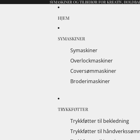
SYMASKINER OG TILBEHØR FOR KREATIV, HOLDBAR
HJEM
SYMASKINER
Symaskiner
Overlockmaskiner
Coversømmaskiner
Broderimaskiner
TRYKKFØTTER
Trykkføtter til bekledning
Trykkføtter til håndverkssø