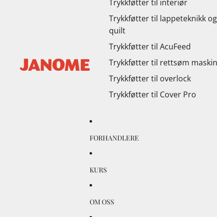
Trykkføtter til interiør
Trykkføtter til lappeteknikk og
quilt
Trykkføtter til AcuFeed
Trykkføtter til rettsøm maski
Trykkføtter til overlock
Trykkføtter til Cover Pro
FORHANDLERE
KURS
OM OSS