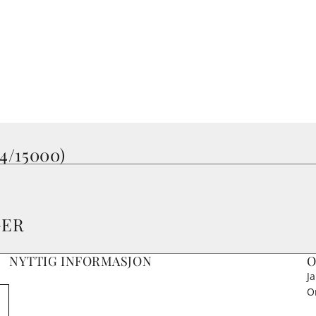
/15000)
GER
NYTTIG INFORMASJON
O
J
O