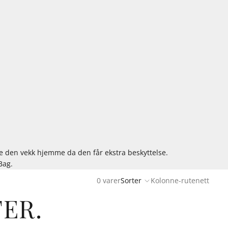
de den vekk hjemme da den får ekstra beskyttelse.
Bag.
0 varer
Sorter
Kolonne-rutenett
ER.