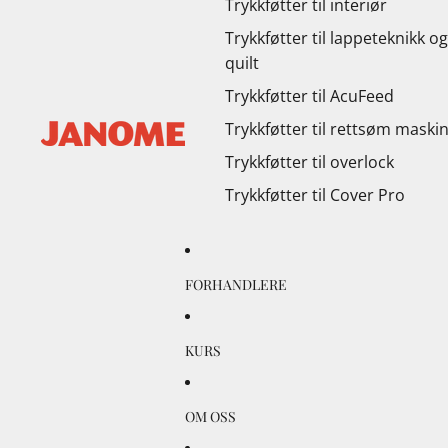
Trykkføtter til interiør
Trykkføtter til lappeteknikk og
quilt
Trykkføtter til AcuFeed
Trykkføtter til rettsøm maski
Trykkføtter til overlock
Trykkføtter til Cover Pro
FORHANDLERE
KURS
OM OSS