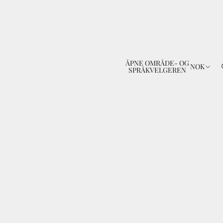
ÅPNE OMRÅDE- OG
n
NOK
SPRÅKVELGEREN