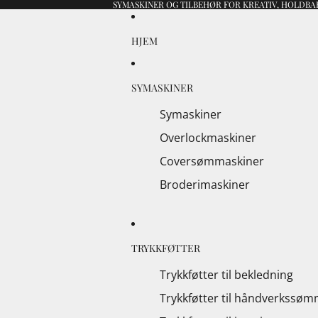
SYMASKINER OG TILBEHØR FOR KREATIV, HOLDBAR
HJEM
SYMASKINER
Symaskiner
Overlockmaskiner
Coversømmaskiner
Broderimaskiner
TRYKKFØTTER
Trykkføtter til bekledning
Trykkføtter til håndverkssø