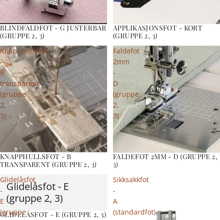
BLINDFALDFOT - G JUSTERBAR
APPLIKASJONSFOT - KORT
(GRUPPE 2, 3)
(GRUPPE 2, 3)
Knapphullsfot
Faldefot
-
2mm
B
-
transparent
D
(gruppe
(gruppe
2,
2,
3)
3)
KNAPPHULLSFOT - B
FALDEFOT 2MM - D (GRUPPE 2,
TRANSPARENT (GRUPPE 2, 3)
3)
Glidelåsfot
Sikksakkfot
Glidelåsfot - E
-
-
(gruppe 2, 3)
E
A
(gruppe
(standardfot)
GLIDELÅSFOT - E (GRUPPE 2, 3)