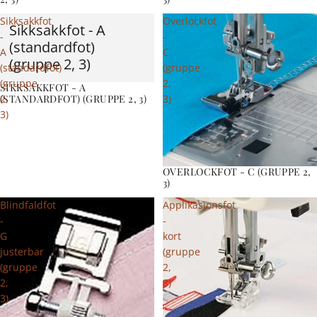
Sikksakkfot
Overlockfot
Sikksakkfot - A
-
-
(standardfot)
A
C
(gruppe 2, 3)
(standardfot)
(gruppe
(gruppe
2,
SIKKSAKKFOT - A
2,
3)
(STANDARDFOT) (GRUPPE 2, 3)
3)
OVERLOCKFOT - C (GRUPPE 2,
3)
Blindfaldfot
Applikasjonsfot
-
-
G
kort
justerbar
(gruppe
(gruppe
2,
2,
3)
3)