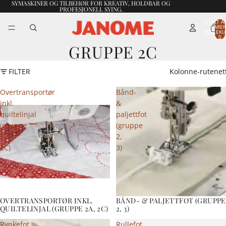
SYMASKINER OG TILBEHØR FOR KREATIV, HOLDBAR OG
PROFESJONELL SYING.
TOTALT A
VARER
HANDLEKU
0
GRUPPE 2C
FILTER
Kolonne-rutenet
Overtransportør
Bånd-
inkl.
&
quiltelinjal
paljettfot
(gruppe
(gruppe
2A,
2,
2C)
3)
OVERTRANSPORTØR INKL.
BÅND- & PALJETTFOT (GRUPPE
QUILTELINJAL (GRUPPE 2A, 2C)
2, 3)
Rynkefot
Rullefot