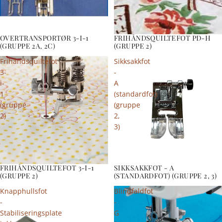
OVERTRANSPORTØR 3-I-1
FRIHÅNDSQUILTEFOT PD-H
(GRUPPE 2A, 2C)
(GRUPPE 2)
Frihåndsquiltefot
Sikksakkfot
3-
-
i-
A
1
(standardfot)
(gruppe
(gruppe
2)
2,
3)
FRIHÅNDSQUILTEFOT 3-I-1
SIKKSAKKFOT - A
(GRUPPE 2)
(STANDARDFOT) (GRUPPE 2, 3)
Knapphullsfot
Blindfaldfot
-
-
Stabiliseringsplate
G