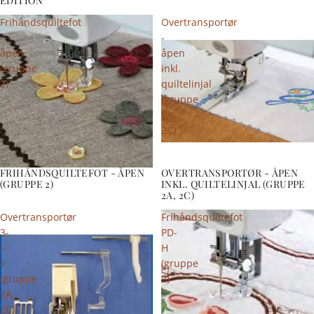
EDITION
Frihåndsquiltefot
Overtransportør
-
-
åpen
åpen
(gruppe
inkl.
2)
quiltelinjal
(gruppe
2A,
2C)
FRIHÅNDSQUILTEFOT - ÅPEN
OVERTRANSPORTØR - ÅPEN
(GRUPPE 2)
INKL. QUILTELINJAL (GRUPPE
2A, 2C)
Overtransportør
Frihåndsquiltefot
3-
PD-
i-
H
1
(gruppe
(gruppe
2)
2A,
2C)