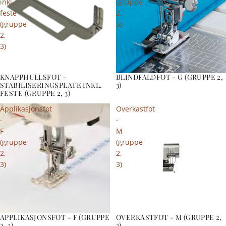
inkl.
(gruppe
feste
2,
(gruppe
3)
2,
3)
KNAPPHULLSFOT -
BLINDFALDFOT - G (GRUPPE 2,
STABILISERINGSPLATE INKL.
3)
FESTE (GRUPPE 2, 3)
Applikasjonsfot
Overkastfot
-
-
F
M
(gruppe
(gruppe
2,
2,
3)
3)
APPLIKASJONSFOT - F (GRUPPE
OVERKASTFOT - M (GRUPPE 2,
2, 3)
3)