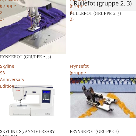
Rullefot (gruppe 2, 3)
(gruppe
(gruppe
2,
2,
RULLEFOT (GRUPPE 2, 3)
3)
3)
RYNKEFOT (GRUPPE 2, 3)
Skyline
Frynsefot
S3
(gruppe
Anniversary
2)
Edition
SKYLINE S3 ANNIVERSARY
FRYNSEFOT (GRUPPE 2)