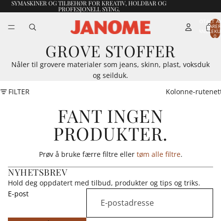
SYMASKINER OG TILBEHØR FOR KREATIV, HOLDBAR OG
PROFESJONELL SYING.
TOTALT A
VARER
HANDLEKU
0
GROVE STOFFER
Nåler til grovere materialer som jeans, skinn, plast, voksduk
og seilduk.
FILTER
Kolonne-rutenet
FANT INGEN
PRODUKTER.
Prøv å bruke færre filtre eller
tøm alle filtre
.
NYHETSBREV
Hold deg oppdatert med tilbud, produkter og tips og triks.
E-post