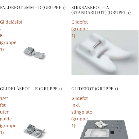
FALDEFOT 2MM - D (GRUPPE 1)
SIKKSAKKFOT - A
(STANDARDFOT) (GRUPPE 1)
Glidelåsfot
Glidefot
-
(gruppe
E
1)
(gruppe
1)
GLIDELÅSFOT - E (GRUPPE 1)
GLIDEFOT (GRUPPE 1)
1/4”
Glidefot
fot
inkl.
uten
stingplate
guide
(gruppe
(gruppe
1)
1)