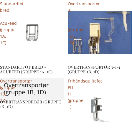
Standardfot
Overtransportør
bred
3-
-
i-
AcuFeed
1
(gruppe
(gruppe
1A,
1B,
1C)
1D)
STANDARDFOT BRED -
OVERTRANSPORTØR 3-I-1
ACUFEED (GRUPPE 1A, 1C)
(GRUPPE 1B, 1D)
Overtransportør
Frihåndsquiltefot
Overtransportør
(gruppe
PD-
(gruppe 1B, 1D)
1B,
H
1D)
(gruppe
OVERTRANSPORTØR (GRUPPE
1B, 1D)
1)