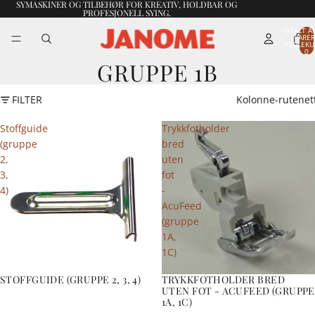
SYMASKINER OG TILBEHØR FOR KREATIV, HOLDBAR OG
PROFESJONELL SYING.
TOTALT A
VARER
HANDLEKU
0
GRUPPE 1B
FILTER
Kolonne-rutenet
Stoffguide
Trykkfotholder
(gruppe
bred
2,
uten
3,
fot
4)
-
AcuFeed
(gruppe
1A,
1C)
STOFFGUIDE (GRUPPE 2, 3, 4)
TRYKKFOTHOLDER BRED
UTEN FOT - ACUFEED (GRUPPE
1A, 1C)