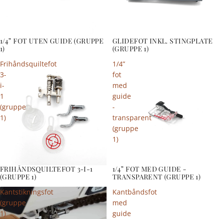
1/4” FOT UTEN GUIDE (GRUPPE
GLIDEFOT INKL. STINGPLATE
1)
(GRUPPE 1)
Frihåndsquiltefot
1/4”
3-
fot
i-
med
1
guide
(gruppe
-
1)
transparent
(gruppe
1)
FRIHÅNDSQUILTEFOT 3-I-1
1/4” FOT MED GUIDE -
(GRUPPE 1)
TRANSPARENT (GRUPPE 1)
Kantstikningsfot
Kantbåndsfot
(gruppe
med
1)
guide