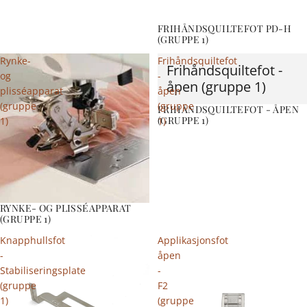
FRIHÅNDSQUILTEFOT PD-H
(GRUPPE 1)
Rynke-
Frihåndsquiltefot
Frihåndsquiltefot -
og
-
åpen (gruppe 1)
plisséapparat
åpen
(gruppe
(gruppe
FRIHÅNDSQUILTEFOT - ÅPEN
(GRUPPE 1)
1)
1)
RYNKE- OG PLISSÉAPPARAT
(GRUPPE 1)
Knapphullsfot
Applikasjonsfot
-
åpen
Stabiliseringsplate
-
(gruppe
F2
1)
(gruppe